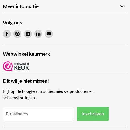
Meer informatie
Volg ons
Vind
Vind
Vind
Vind
Vind
ons
ons
ons
ons
ons
op
op
op
op
op
Facebook
Pinterest
Instagram
LinkedIn
E-
Webwinkel keurmerk
mail
Dit wil je niet missen!
Blijf op de hoogte van acties, nieuwe producten en
seizoenskortingen.
Inschrijven
E-mailadres