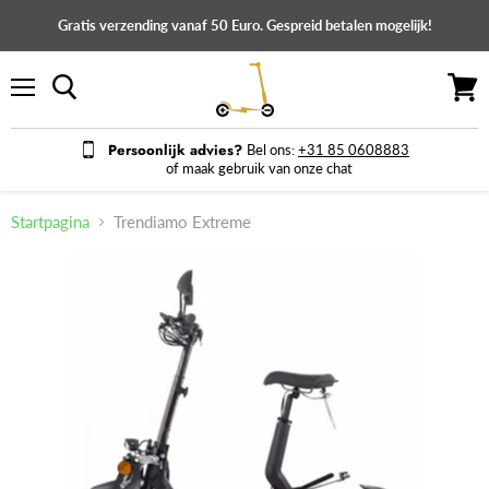
Gratis verzending vanaf 50 Euro. Gespreid betalen mogelijk!
Menu
Winke
bekijk
Persoonlijk advies?
Bel ons:
+31 85 0608883
of maak gebruik van onze chat
Startpagina
Trendiamo Extreme